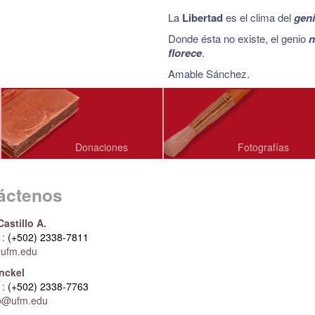
La
Libertad
es el clima del
gen
Donde ésta no existe, el genio
n
florece
.
Amable Sánchez.
Donaciones
Fotografías
áctenos
Castillo A.
:
(+502) 2338-7811
@ufm.edu
nckel
:
(+502) 2338-7763
lo@ufm.edu